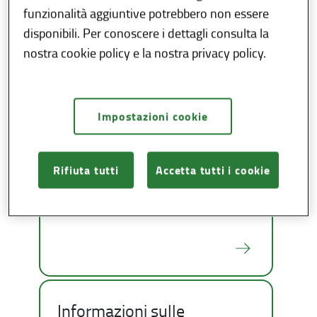
funzionalità aggiuntive potrebbero non essere
disponibili. Per conoscere i dettagli consulta la
Vaccinazioni per fascia di
nostra cookie policy e la nostra privacy policy.
età
Impostazioni cookie
Rifiuta tutti
Accetta tutti i cookie
Come prenotare una
vaccinazione
Informazioni sulle