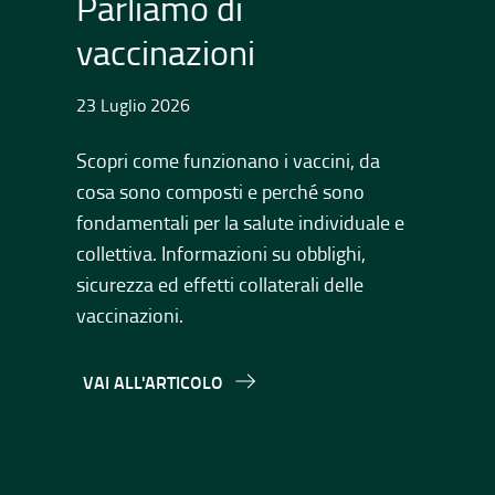
Parliamo di
C
vaccinazioni
a
23 Luglio 2026
23 
Scopri come funzionano i vaccini, da
Ca
cosa sono composti e perché sono
vac
fondamentali per la salute individuale e
ris
collettiva. Informazioni su obblighi,
Pre
sicurezza ed effetti collaterali delle
con
vaccinazioni.
e l
VAI ALL'ARTICOLO
VA