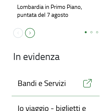
Lombardia in Primo Piano,
Lo
puntata del 7 agosto
pu
In evidenza
Bandi e Servizi
Io viaggio - biglietti e