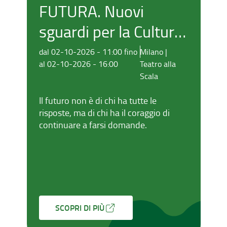
FUTURA. Nuovi
"
sguardi per la Cultura
"
– Edizione 2026
dal 02-10-2026 - 11:00 fino
Milano |
da
al 02-10-2026 - 16:00
Teatro alla
al
Scala
Il futuro non è di chi ha tutte le
Ne
risposte, ma di chi ha il coraggio di
os
continuare a farsi domande.
co
la
Am
"S
Pe
SCOPRI DI PIÙ