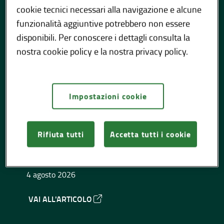
cookie tecnici necessari alla navigazione e alcune
funzionalità aggiuntive potrebbero non essere
disponibili. Per conoscere i dettagli consulta la
nostra cookie policy e la nostra privacy policy.
Impostazioni cookie
Articoli con video
Aperto l'intero tracciato
della Variante di Tirano
Rifiuta tutti
Accetta tutti i cookie
(SO)
4 agosto 2026
VAI ALL'ARTICOLO