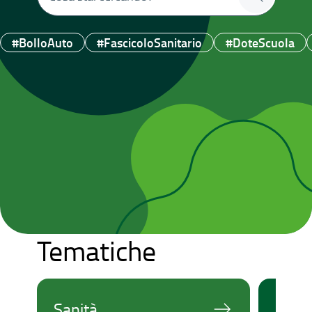
#BolloAuto
#FascicoloSanitario
#DoteScuola
Tematiche
Sanità
Bollo