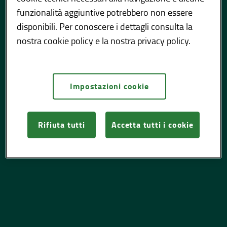
funzionalità aggiuntive potrebbero non essere
disponibili. Per conoscere i dettagli consulta la
nostra cookie policy e la nostra privacy policy.
Pagina non trovata. Potrebbe essere stata
rimossa, rinominata o temporaneamente
non disponibile.
Impostazioni cookie
TORNA ALLA
Rifiuta tutti
Accetta tutti i cookie
HOME