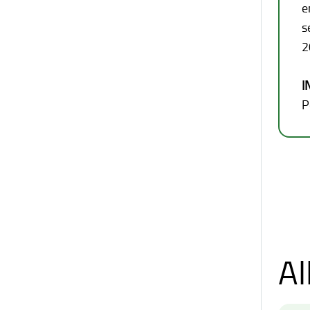
e
s
2
I
P
Al