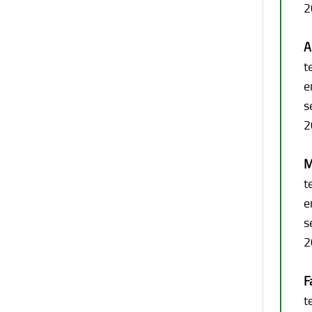
2
A
t
e
s
2
M
t
e
s
2
F
t