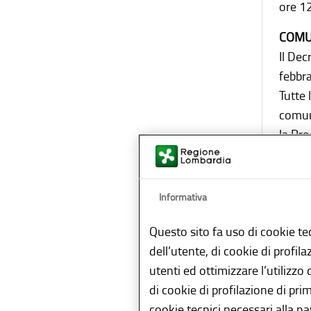
ore 12
COMU
Il Dec
febbr
Tutte 
comun
la Pro
463.
*****
Informativa
Questo sito fa uso di cookie te
dell’utente, di cookie di profil
utenti ed ottimizzare l’utilizzo
Co
di cookie di profilazione di pri
cookie tecnici necessari alla n