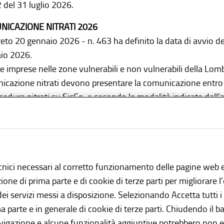
 del 31 luglio 2026.
NICAZIONE NITRATI 2026
reto 20 gennaio 2026 - n. 463 ha definito la data di avvio d
aio 2026.
le imprese nelle zone vulnerabili e non vulnerabili della Lo
icazione nitrati devono presentare la comunicazione entro 
cedura nitrati su SisCo. e secondo le modalità indicate dall’
********************************************************
cnici necessari al corretto funzionamento delle pagine web e
azione di prima parte e di cookie di terze parti per migliorare 
 dei servizi messi a disposizione. Selezionando Accetta tutti i
ntatti
ma parte e in generale di cookie di terze parti. Chiudendo il b
avigazione e alcune funzionalità aggiuntive potrebbero non es