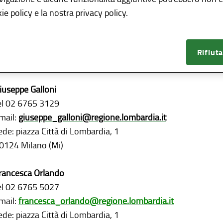
ie policy e la nostra privacy policy.
irezione Generale Agricoltura, Sovranità Alimentare e Fores
O – Filiere vegetali e zootecniche, agroambiente, nitrati e so
Rifiuta
 fitosanitario
iuseppe Galloni
el 02 6765 3129
mail:
giuseppe_galloni@regione.lombardia.it
ede: piazza Città di Lombardia, 1
0124 Milano (Mi)
rancesca Orlando
el 02 6765 5027
mail:
francesca_orlando@regione.lombardia.it
ede: piazza Città di Lombardia, 1