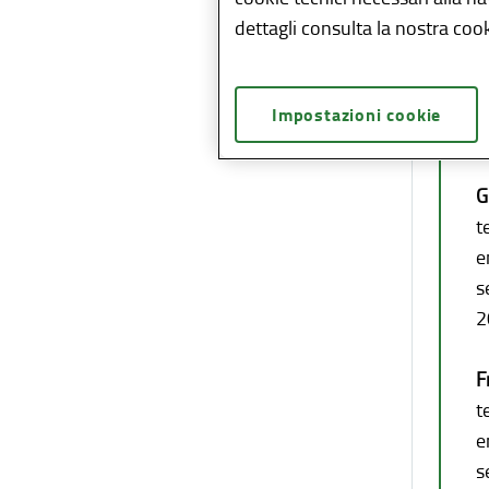
dettagli consulta la nostra cook
D
U
Impostazioni cookie
e
G
t
e
s
2
F
t
e
s