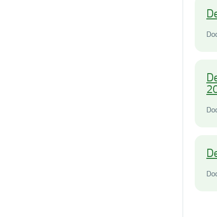
De
Do
De
2
Do
De
Do