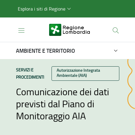
Esplora i siti di Regione
AMBIENTE E TERRITORIO
TIPO CONTENUTO:
SERVIZI E
Categoria:
Autorizzazione Integrata
Ambientale (AIA)
PROCEDIMENTI
Comunicazione dei dati
previsti dal Piano di
Monitoraggio AIA