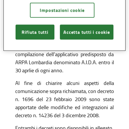
dati relativi agli automonitoraggi effettuati
dai gestori dei complessi IPPC in virtù delle
Impostazioni cookie
prescrizioni contenute nel capitolo F "Piano
di Monitoraggio" delle Autorizzazioni
Rifiuta tutti
Accetta tutti i cookie
Integrate Ambientali.
Tale trasmissione deve avvenire attraverso la
compilazione dell’applicativo predisposto da
ARPA Lombardia denominato A.I.D.A. entro il
30 aprlie di ogni anno.
Al fine di chiarire alcuni aspetti della
comunicazione sopra richiamata, con decreto
n. 1696 del 23 febbraio 2009 sono state
apportate delle modifiche ed integrazioni al
decreto n. 14236 del 3 dicembre 2008.
Entrambi i decreti sono disponibili in allegato.