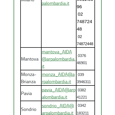
palombardia.it
96
02
748724
48
02
74872448
mantova_AIDA
0376
Mantova
@arpalombardia.
46901
it
Monza-
monza_AIDA@a
039
Brianza
rpalombardia.it
3946311
pavia_AIDA@arp
0382
Pavia
alombardia.it
41221
sondrio_AIDA@
0342
Sondrio
arpalombardia.it
183211