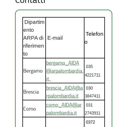
Dipartim
ento
Telefon
ARPA di
E-mail
o
riferimen
to
bergamo_AIDA
035
Bergamo
@arpalombardia.
4221711
it
brescia_AIDA@a
030
Brescia
rpalombardia.it
3847411
como_AIDA@ar
031
Como
palombardia.it
2743911
0372