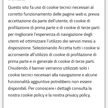
Comunicazione dei dati
Questo sito fa uso di cookie tecnici necessari al
previsti dal Piano di
corretto funzionamento delle pagine web e, previa
Monitoraggio AIA -
accettazione da parte dell’utente, di cookie di
profilazione di prima parte e di cookie di terze parti
compilazione AIDA
per migliorare l’esperienza di navigazione degli
utenti ed ottimizzare l’utilizzo dei servizi messi a
Ai sensi dell’art. 11 comma 2 del
D.lgs
disposizione. Selezionando Accetta tutti i cookie si
59/05
il gestore deve trasmettere all’Autorità
acconsente all’utilizzo di cookie di profilazione di
competente e ai Comuni interessati i dati
prima parte e in generale di cookie di terze parti.
relativi ai controlli delle emissioni richiesti
Chiudendo il banner verranno utilizzati solo i
dall’Autorizzazione Integrata Ambientale,
cookie tecnici necessari alla navigazione e alcune
secondo modalità e frequenze stabilite
funzionalità aggiuntive potrebbero non essere
nell’autorizzazione stessa.
disponibili. Per conoscere i dettagli consulta la
nostra cookie policy e la nostra privacy policy.
Con decreto n. 14236, del 03/12/2008 sono
state definite le modalità di trasmissione dei