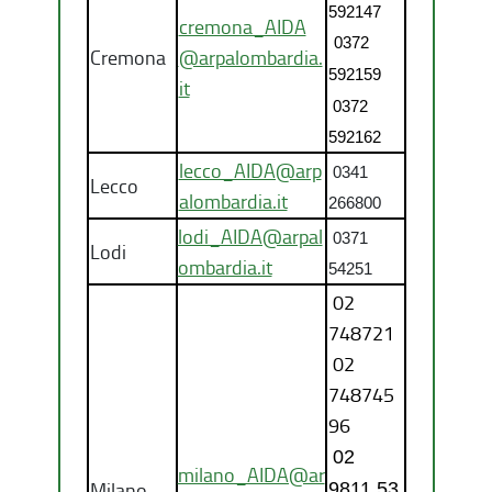
592147
cremona_AIDA
0372
Cremona
@arpalombardia.
592159
it
0372
592162
lecco_AIDA@arp
0341
Lecco
alombardia.it
266800
lodi_AIDA@arpal
0371
Lodi
ombardia.it
54251
02
748721
02
748745
96
02
milano_AIDA@ar
Milano
9811.53