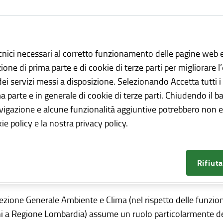
il cappello di educazione ambientale e alla sostenibilità si r
essi di apprendimento, supportano l’adozione di comportament
omo e ambiente.
cnici necessari al corretto funzionamento delle pagine web e
azione di prima parte e di cookie di terze parti per migliorare 
te la promozione di iniziative di educazione ambientale e a
 dei servizi messi a disposizione. Selezionando Accetta tutti i
po di valorizzare, in un quadro organico e coordinato, le azion
ma parte e in generale di cookie di terze parti. Chiudendo il b
zzazioni del terzo settore e da tutti i soggetti che, nella p
avigazione e alcune funzionalità aggiuntive potrebbero non es
tive di educazione ambientale, a favore delle scuole, della 
ie policy e la nostra privacy policy.
ica amministrazione.
ritorio regionale, infatti, nel corso degli anni ha offerto moltep
Rifiuta
ocutori con cui sono state avviate collaborazioni proficue e, n
sione qualificata dell’educazione ambientale e alla sostenibil
ezione Generale Ambiente e Clima (nel rispetto delle funzioni p
i a Regione Lombardia) assume un ruolo particolarmente delic