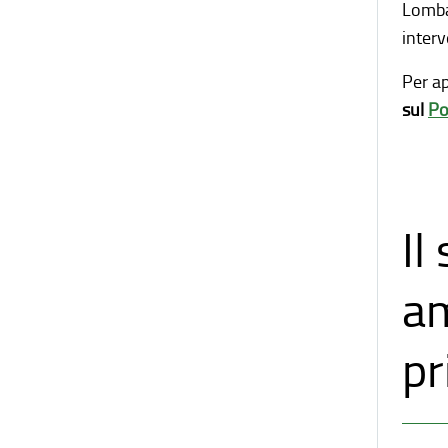
Lombar
interv
Per a
sul
Po
Il
am
pr