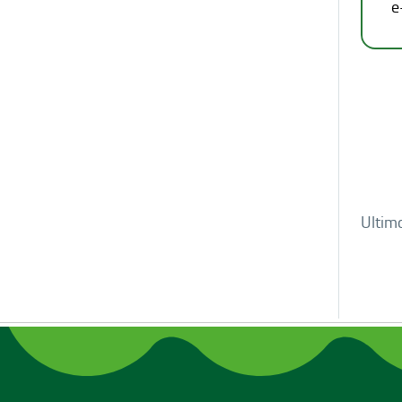
e
Ultim