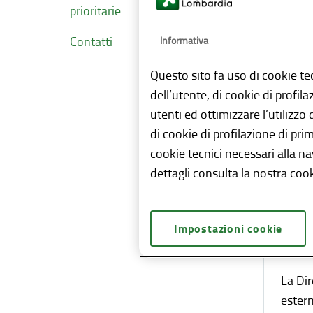
prioritarie
Sotto 
Contatti
Informativa
i proc
tra u
Questo sito fa uso di cookie te
dell’utente, di cookie di profil
Median
utenti ed ottimizzare l’utilizzo
lo sco
di cookie di profilazione di pri
organi
cookie tecnici necessari alla n
inizia
dettagli consulta la nostra cook
pubbl
Il ter
Impostazioni cookie
interl
una vi
La Dir
estern