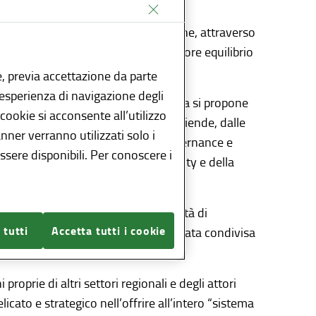
iuniscono progettualità e strategie che, attraverso
i individuali e collettivi di maggiore equilibrio
, previa accettazione da parte
l’esperienza di navigazione degli
lla sostenibilità, Regione Lombardia si propone
 cookie si acconsente all’utilizzo
i attivate dalle istituzioni, dalle aziende, dalle
anner verranno utilizzati solo i
ropria mission, hanno funzioni di governance e
sere disponibili. Per conoscere i
cittadinanza, della business community e della
lici iniziative da parte di una pluralità di
 tutti
Accetta tutti i cookie
ell’ambito delle attività svolte, è stata condivisa
ità.
roprie di altri settori regionali e degli attori
ato e strategico nell’offrire all’intero “sistema