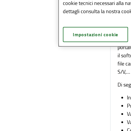
“
Verif
cookie tecnici necessari alla n
interv
dettagli consulta la nostra cook
livell
“ad en
Impostazioni cookie
Tale 
porta
il sof
file c
S/V,… 
Di seg
I
P
V
V
C