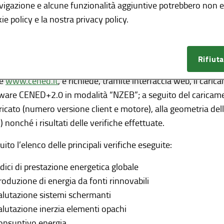
ica Edifici NZEB
” che facilita la verifica sul rispetto dei requi
avigazione e alcune funzionalità aggiuntive potrebbero non es
enti edilizi che, rientrando nella casistica dei nuovi interven
ie policy e la nostra privacy policy.
o, sono necessariamente soggetti al rispetto degli standard d
ergia quasi zero” o “NZEB”.
Rifiuta
strumento è
riservato ai soli dipendenti pubblici
, previa loro 
le
www.cened.it
, e richiede, tramite interfaccia web, il cari
tware CENED+2.0 in modalità “NZEB”; a seguito del caricament
aricato (numero versione client e motore), alla geometria dell’
) nonché i risultati delle verifiche effettuate.
uito l’elenco delle principali verifiche eseguite:
ndici di prestazione energetica globale
roduzione di energia da fonti rinnovabili
alutazione sistemi schermanti
alutazione inerzia elementi opachi
onsuntivo energia