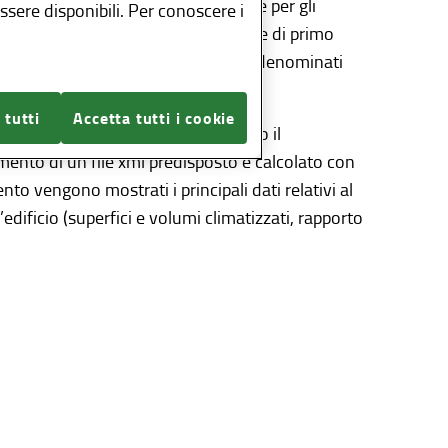
siti previsti dalla normativa regionale per gli
sere disponibili. Per conoscere i
ti o nella ristrutturazione importante di primo
i efficienza energetica degli edifici denominati
 tutti
Accetta tutti i cookie
registrazione e autenticazione presso il
camento di un file xml predisposto e calcolato con
o vengono mostrati i principali dati relativi al
edificio (superfici e volumi climatizzati, rapporto