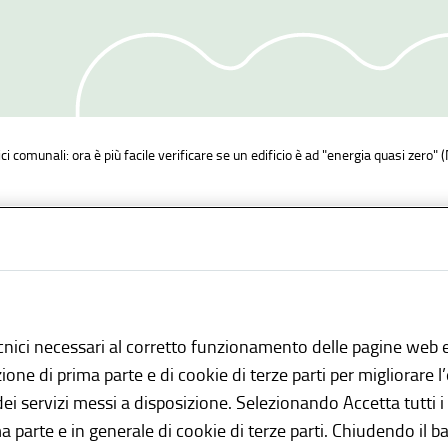
ici comunali: ora è più facile verificare se un edificio è ad "energia quasi zero"
i avviso
08 Febbraio 2018
cnici necessari al corretto funzionamento delle pagine web e
azione di prima parte e di cookie di terze parti per migliorare 
 dei servizi messi a disposizione. Selezionando Accetta tutti i
apposita sezione del Catasto Energetico Edifici Regionale,
ma parte e in generale di cookie di terze parti. Chiudendo il b