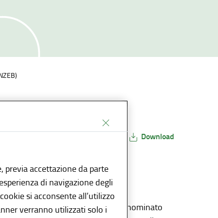
 (NZEB)
Condividi
Download
E-reader
, previa accettazione da parte
l’esperienza di navigazione degli
 cookie si acconsente all’utilizzo
 è stato introdotto uno strumento denominato
anner verranno utilizzati solo i