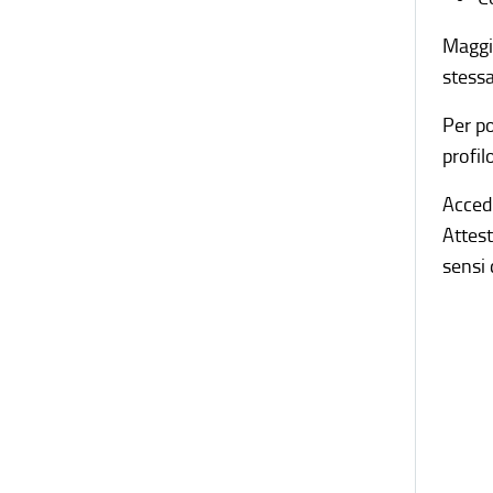
Maggio
stessa
Per po
profil
Accede
Attest
sensi