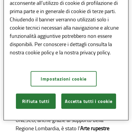
acconsente all’utilizzo di cookie di profilazione di
L’Italia è il Paese con il maggior numero di siti
prima parte e in generale di cookie di terze parti.
iscritti nella Lista del Patrimonio Mondiale
Chiudendo il banner verranno utilizzati solo i
UNESCO: 61 in totale.
Questo primato riflette
cookie tecnici necessari alla navigazione e alcune
la straordinaria ricchezza culturale, artistica e
funzionalità aggiuntive potrebbero non essere
naturale del territorio italiano.
disponibili. Per conoscere i dettagli consulta la
Tra le regioni, la
Lombardia
occupa il primo
nostra cookie policy e la nostra privacy policy.
posto a livello nazionale con
10 siti
riconosciuti
, con un insieme di luoghi diversi
per datazione e caratteristiche, dalle origini
Impostazioni cookie
della vita sulla terra nel Triassico fino
all'archeologia industriale dello scorso
secolo.
Rifiuta tutti
Accetta tutti i cookie
Il primo sito italiano ad entrare nella lista
UNESCO, anche grazie al supporto della
Regione Lombardia, è stato l’
Arte rupestre