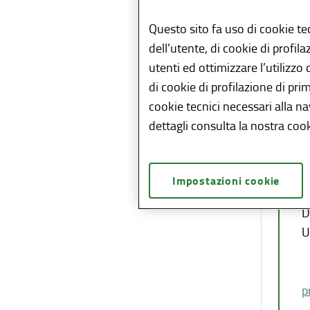
aprile
Questo sito fa uso di cookie te
Allega
dell’utente, di cookie di profil
utenti ed ottimizzare l’utilizzo
di cookie di profilazione di pri
cookie tecnici necessari alla n
dettagli consulta la nostra cook
Co
Impostazioni cookie
D
U
p