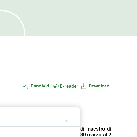
Condividi
Download
E-reader
ami di abilitazione alla professione di
maestro di
te di Legno/Ghiacciaio Presena dal 30 marzo al 2