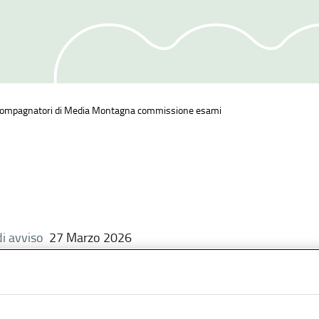
ompagnatori di Media Montagna commissione esami
i avviso
27 Marzo 2026
a nominata la Commissione preposta alla valutazione degli es
oard anno 2026,
per la sessione che si terrà in
località Pon