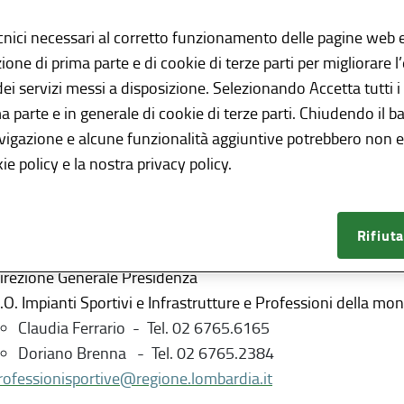
 2026,
con insediamento della commissione il giorno 30 marzo.
cnici necessari al corretto funzionamento delle pagine web e
to l’atto di riferimento (Decreto n. 3635 del 20 marzo 2026).
azione di prima parte e di cookie di terze parti per migliorare 
 dei servizi messi a disposizione. Selezionando Accetta tutti i
ma parte e in generale di cookie di terze parti. Chiudendo il b
avigazione e alcune funzionalità aggiuntive potrebbero non es
ie policy e la nostra privacy policy.
ntatti
Rifiuta
irezione Generale Presidenza
.O. Impianti Sportivi e Infrastrutture e Professioni della mo
Claudia Ferrario - Tel. 02 6765.6165
Doriano Brenna - Tel. 02 6765.2384
rofessionisportive@regione.lombardia.it