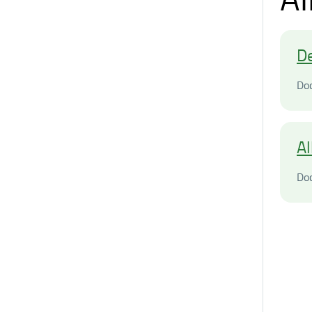
De
Do
Al
Do