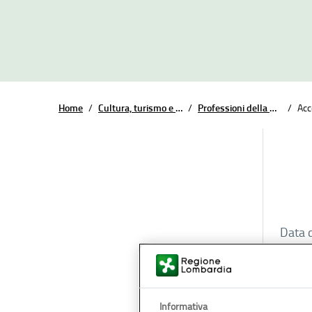
Home
/
Cultura, turismo e sport
/
Professioni della montagna
/
Acc
Data d
È stat
Informativa
snowb