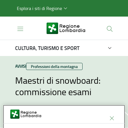
Esplora i siti di Regione
CULTURA, TURISMO E SPORT
TIPO CONTENUTO:
AVVISI
Categoria:
Professioni della montagna
Maestri di snowboard:
commissione esami