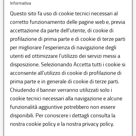
Informativa
Maestri di snowboard: commissione esami
...
/
Questo sito fa uso di cookie tecnici necessari al
corretto funzionamento delle pagine web e, previa
accettazione da parte dell’utente, di cookie di
Condividi
Download
E-reader
profilazione di prima parte e di cookie di terze parti
per migliorare l’esperienza di navigazione degli
Data di avviso
27 Marzo 2026
utenti ed ottimizzare l’utilizzo dei servizi messi a
disposizione. Selezionando Accetta tutti i cookie si
acconsente all’utilizzo di cookie di profilazione di
È stata nominata la Commissione preposta alla
valutazione degli esami di abilitazione alla
prima parte e in generale di cookie di terze parti.
professione di
maestro di snowboard anno
Chiudendo il banner verranno utilizzati solo i
2026,
per la sessione che si terrà in
località
Ponte di Legno/Ghiacciaio Presena dal 30
cookie tecnici necessari alla navigazione e alcune
marzo al 2 aprile 2026,
con insediamento della
funzionalità aggiuntive potrebbero non essere
commissione il giorno 30 marzo.
disponibili. Per conoscere i dettagli consulta la
Allegato l’atto di riferimento (Decreto n. 3635 del
nostra cookie policy e la nostra privacy policy.
20 marzo 2026).