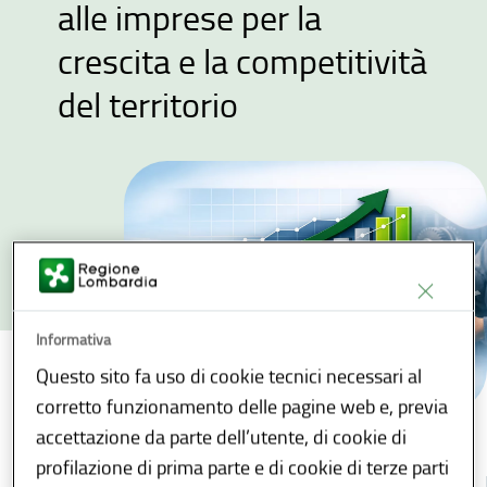
alle imprese per la
crescita e la competitività
del territorio
Informativa
Questo sito fa uso di cookie tecnici necessari al
corretto funzionamento delle pagine web e, previa
accettazione da parte dell’utente, di cookie di
Mission della Direzione Generale Sviluppo economico: sviluppo di un ecosistema favorevole alle imprese per la crescita e la competitività del territorio
...
/
profilazione di prima parte e di cookie di terze parti