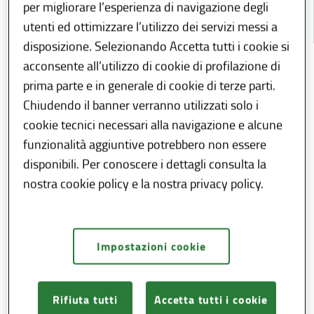
per migliorare l’esperienza di navigazione degli
INDICE
utenti ed ottimizzare l’utilizzo dei servizi messi a
disposizione. Selezionando Accetta tutti i cookie si
acconsente all’utilizzo di cookie di profilazione di
Condividi
Download
E-reader
prima parte e in generale di cookie di terze parti.
Chiudendo il banner verranno utilizzati solo i
Direzione Generale
cookie tecnici necessari alla navigazione e alcune
Sviluppo economico
funzionalità aggiuntive potrebbero non essere
disponibili. Per conoscere i dettagli consulta la
nostra cookie policy e la nostra privacy policy.
Regione Lombardia è la
prima regione in Italia
per com­petitività delle imprese
ed è il motore
eco­nomico del Paese. L’ecosistema di
imprese innovati­ve e ad alto valore aggiunto
Impostazioni cookie
che operano nei settori strategici è in grado
di confrontarsi a livello europeo con gli altri
Rifiuta tutti
Accetta tutti i cookie
Motori d’Europa (Alvernia-Rodano-Alpi in