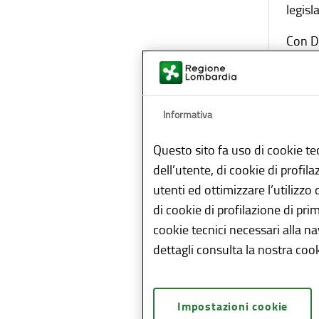
legisl
Con De
Consig
Le Con
dell'a
Informativa
lavor
Questo sito fa uso di cookie te
giudiz
dell’utente, di cookie di profil
agire 
utenti ed ottimizzare l’utilizzo
La Con
di cookie di profilazione di pri
cookie tecnici necessari alla n
r
dettagli consulta la nostra cook
ne
p
e 
Impostazioni cookie