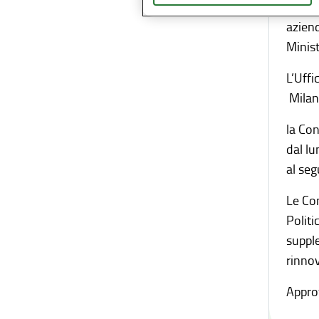
Alla C
aziend
Minist
L’Uffi
Milan
la Con
dal lu
al se
Le Con
Politi
supple
rinnov
Appro