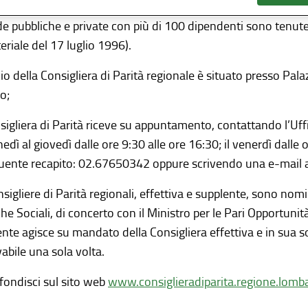
onsigliera di Parità afferiscono inoltre i Rapporti sulla situ
e pubbliche e private con più di 100 dipendenti sono tenute
eriale del 17 luglio 1996).
cio della Consigliera di Parità regionale è situato presso Pa
o;
sigliera di Parità riceve su appuntamento, contattando l’Uffic
nedì al giovedì dalle ore 9:30 alle ore 16:30; il venerdì dalle
guente recapito: 02.67650342 oppure scrivendo una e-mail a
sigliere di Parità regionali, effettiva e supplente, sono nom
che Sociali, di concerto con il Ministro per le Pari Opportunit
nte agisce su mandato della Consigliera effettiva e in sua s
abile una sola volta.
fondisci sul sito web
www.consiglieradiparita.regione.lomba