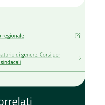
à regionale
natorio di genere. Corsi per
 sindacali
rrelati