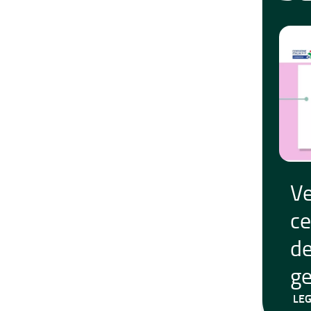
Ve
ce
de
g
LEG