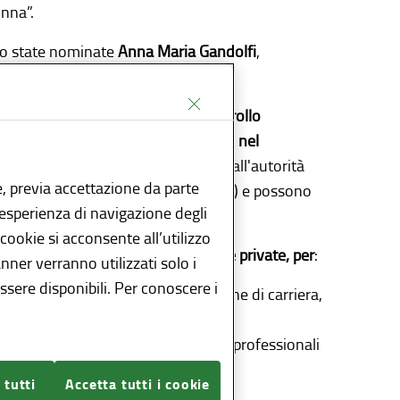
nna”.
ono state nominate
Anna Maria Gandolfi
,
 supplente della Regione Lombardia.
o funzioni di promozione e di controllo
n discriminazione tra donne e uomini nel
fficiali con obbligo di segnalazione all'autorità
, previa accettazione da parte
oro ufficio (Art. 13, D.lgs. 198/2003) e possono
l’esperienza di navigazione degli
ione dei loro effetti.
 cookie si acconsente all’utilizzo
ati, avvocati, istituzioni pubbliche e private, per
:
anner verranno utilizzati solo i
sere disponibili. Per conoscere i
zione e al lavoro, nella progressione di carriera,
brio tra responsabilità familiari e professionali
 tutti
Accetta tutti i cookie