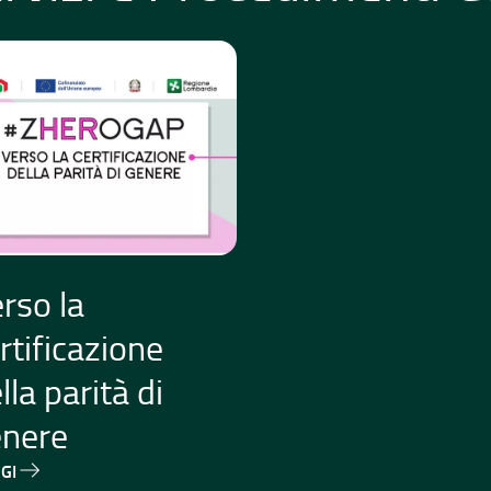
rso la
rtificazione
lla parità di
enere
GI