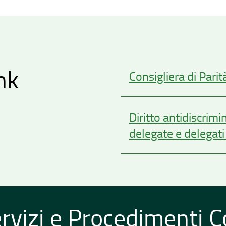
nk
Consigliera di Parit
Diritto antidiscrimi
delegate e delegati
rvizi e Procedimenti Co