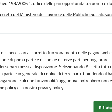
ativo 198/2006 "Codice delle pari opportunità tra uomo e do
creto del Ministero del Lavoro e delle Politiche Sociali, s
liere di Parità effettiva e
Valeria Gerla
Consigliera di parità
sigliere e i Consiglieri di parità, effettivi e supplenti,
svolgon
ttuazione dei principi di uguaglianza di opportunità e di no
o
. Nell'esercizio delle funzioni loro attribuite, sono Pubblici U
cnici necessari al corretto funzionamento delle pagine web e
iaria dei reati di cui vengono a conoscenza per ragione del l
azione di prima parte e di cookie di terze parti per migliorare 
in giudizio per l'accertamento delle discriminazioni e la rimoz
 dei servizi messi a disposizione. Selezionando Accetta tutti i
sigliera di Parità interviene su richiesta di lavoratrici, sindac
ma parte e in generale di cookie di terze parti. Chiudendo il b
avigazione e alcune funzionalità aggiuntive potrebbero non es
imuovere situazioni di discriminazione nell’accesso alla forma
ie policy e la nostra privacy policy.
lla vita lavorativa e nei periodi di mobilità;
romuovere una diversa organizzazione del lavoro per un equili
per la condivisione di tali responsabilità tra i due sessi.
Rifiuta