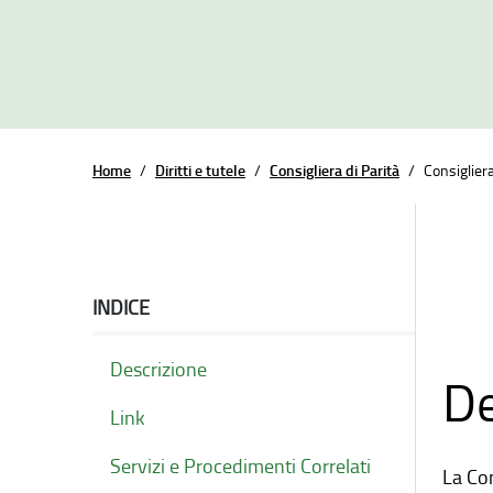
Home
/
Diritti e tutele
/
Consigliera di Parità
/
Consigliera
INDICE
Descrizione
De
Link
Servizi e Procedimenti Correlati
La Con