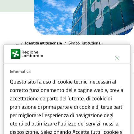
Identità istituzionale
/
Simboli istituzionali
...
/
INDICE
Informativa
Questo sito fa uso di cookie tecnici necessari al
Condividi
Download
E-reader
corretto funzionamento delle pagine web e, previa
accettazione da parte dell’utente, di cookie di
I simboli ufficiali di
profilazione di prima parte e di cookie di terze parti
per migliorare l’esperienza di navigazione degli
Regione Lombardia:
utenti ed ottimizzare l’utilizzo dei servizi messi a
Stemma, Gonfalone e
disposizione. Selezionando Accetta tutti i cookie si