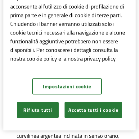
Bandiera
acconsente all’utilizzo di cookie di profilazione di
prima parte e in generale di cookie di terze parti.
Chiudendo il banner verranno utilizzati solo i
Lo
Stemma
, il
Gonfalone
e la
Bandiera
sono i
cookie tecnici necessari alla navigazione e alcune
simboli ufficiali di Regione Lombardia.
funzionalità aggiuntive potrebbero non essere
Rappresentano l’identità istituzionale
disponibili. Per conoscere i dettagli consulta la
dell’Ente e raccontano, attraverso forme e
nostra cookie policy e la nostra privacy policy.
segni distintivi, la storia, la cultura e il senso
di appartenenza del territorio lombardo.
Lo Stemma
Impostazioni cookie
Lo Stemma di Regione Lombardia è stato
istituito con la
Legge regionale n. 85 del 12
Rifiuta tutti
Accetta tutti i cookie
giugno 1975.
È costituito dalla
Rosa camuna
, una croce
curvilinea argentea inclinata in senso orario,