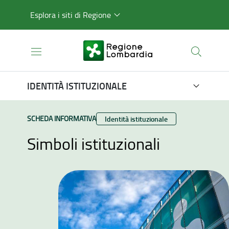
Esplora i siti di Regione
IDENTITÀ ISTITUZIONALE
TIPO CONTENUTO:
SCHEDA INFORMATIVA
Categoria:
Identità istituzionale
Simboli istituzionali