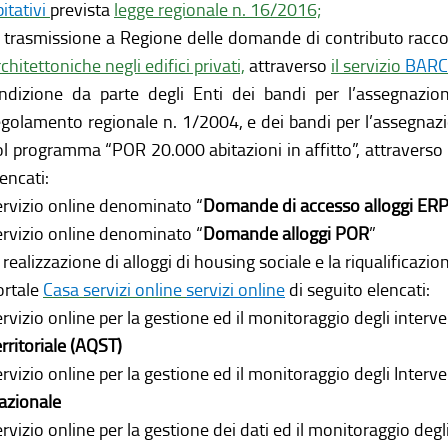
itativi
prevista
legge regionale n. 16/2016;
a trasmissione a Regione delle domande di contributo racc
chitettoniche negli edifici privati,
attraverso
il servizio
BAR
’indizione da parte degli Enti dei bandi per l’assegnazi
egolamento regionale n. 1/2004, e dei bandi per l’assegnazi
ol programma “POR 20.000 abitazioni in affitto”, attraverso i
encati:
ervizio online denominato “
Domande di accesso alloggi ER
ervizio online denominato “
Domande alloggi POR
”
 realizzazione di alloggi di housing sociale e la riqualificazio
ortale
Casa servizi online
servizi online
di seguito elencati:
ervizio online per la gestione ed il monitoraggio degli interven
erritoriale (AQST)
ervizio online per la gestione ed il monitoraggio degli Interve
azionale
ervizio online per la gestione dei dati ed il monitoraggio degl