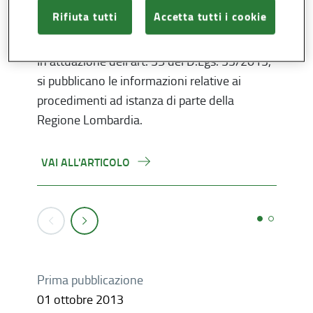
Rifiuta tutti
Accetta tutti i cookie
25 Giugno 2026
27 Fe
In attuazione dell'art. 35 del D.Lgs. 33/2013,
In at
si pubblicano le informazioni relative ai
si pu
procedimenti ad istanza di parte della
proce
Regione Lombardia.
Lomb
VAI ALL'ARTICOLO
VAI 
Prima pubblicazione
01 ottobre 2013