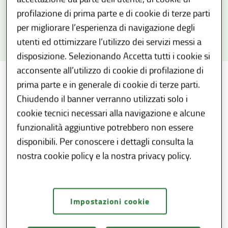
profilazione di prima parte e di cookie di terze parti
per migliorare l’esperienza di navigazione degli
utenti ed ottimizzare l’utilizzo dei servizi messi a
disposizione. Selezionando Accetta tutti i cookie si
acconsente all’utilizzo di cookie di profilazione di
Attività e procedimenti
/
Tipologie di procedimento
...
/
prima parte e in generale di cookie di terze parti.
Chiudendo il banner verranno utilizzati solo i
cookie tecnici necessari alla navigazione e alcune
Sottosezioni
funzionalità aggiuntive potrebbero non essere
disponibili. Per conoscere i dettagli consulta la
TUTTE LE SCHEDE INFORMATIVE
nostra cookie policy e la nostra privacy policy.
Tipologie di procedimento
Tip
Procedimenti regionali ad
Pr
Impostazioni cookie
istanza di parte
d'u