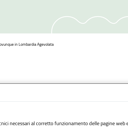
o ovunque in Lombardia Agevolata
inserimento:
01 Ottobre 2013
aggio ovunque in Lombardia Agevolata (IVOL Agevolata) è un
cnici necessari al corretto funzionamento delle pagine web e