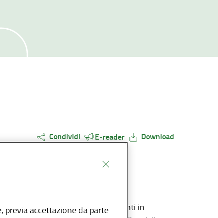
Condividi
Download
E-reader
 abbonamento annuale per i residenti in
, previa accettazione da parte