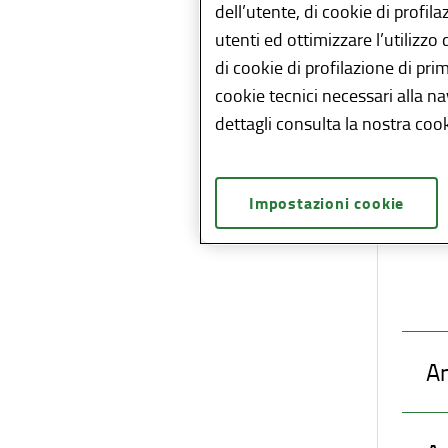
Lombar
dell’utente, di cookie di profil
Lomba
utenti ed ottimizzare l’utilizzo
di cookie di profilazione di pri
Tutte 
cookie tecnici necessari alla n
In att
dettagli consulta la nostra cook
eroga
I dati
Impostazioni cookie
letter
A