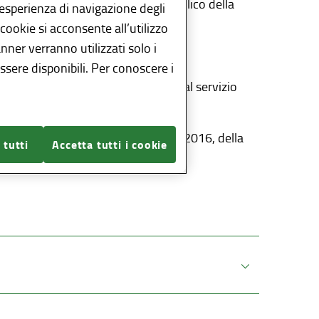
ggiare sui servizi di trasporto pubblico della
l’esperienza di navigazione degli
 cookie si acconsente all’utilizzo
anner verranno utilizzati solo i
seguente link:
IVOL - Online
sere disponibili. Per conoscere i
a sintesi annuale dei costi relativi al servizio
brogazione, effettuata dal D.Lgs. 97/2016, della
 tutti
Accetta tutti i cookie