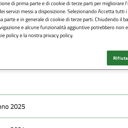
dia in possesso di determinati requisiti, che consente di via
azione di prima parte e di cookie di terze parti per migliorare 
rdia.
 dei servizi messi a disposizione. Selezionando Accetta tutti i
ma parte e in generale di cookie di terze parti. Chiudendo il b
le informazioni utili nella sezione dedicata raggiungibile al 
avigazione e alcune funzionalità aggiuntive potrebbero non es
uazione dell’art. 32 del D.Lgs 33/2013 si pubblica in allegato l
ie policy e la nostra privacy policy.
to.
 relativi ai tempi non vengono più pubblicati in seguito all’a
Rifiuta
a b, comma 2 dell’art 32 del D.Lgs. 33/2013.
nno 2025