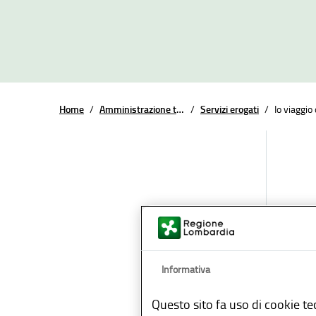
Home
/
Amministrazione trasparente
/
Servizi erogati
/
Io viaggi
Data 
Informativa
Io vi
Questo sito fa uso di cookie te