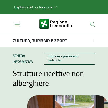
Esplora i siti di Regione
CULTURA, TURISMO E SPORT
TIPO CONTENUTO:
SCHEDA
Categoria:
Imprese e professioni
turistiche
INFORMATIVA
Strutture ricettive non
alberghiere