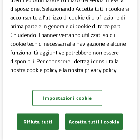
prevalentemente di giovani. L’Elenco
disposizione. Selezionando Accetta tutti i cookie si
regionale degli ostelli di Lombardia è
acconsente all’utilizzo di cookie di profilazione di
stato eliminato in base alla legge di
prima parte e in generale di cookie di terze parti.
semplificazione n. 9 del 20/5/22;
Chiudendo il banner verranno utilizzati solo i
foresterie lombarde
: strutture gestite in
cookie tecnici necessari alla navigazione e alcune
forma imprenditoriale che forniscono
funzionalità aggiuntive potrebbero non essere
alloggio ed eventualmente servizi
disponibili. Per conoscere i dettagli consulta la
complementari, compresa alimenti e
nostra cookie policy e la nostra privacy policy.
bevande, in non più di 6 camere con un
massimo di 14 posti letto;
locande
: strutture ricettive
Impostazioni cookie
complementari all'esercizio di
somministrazione di alimenti e bevande,
esercitate in non più di 6 camere con un
Rifiuta tutti
Accetta tutti i cookie
massimo di 14 posti letto;
case e appartamenti per vacanze
: