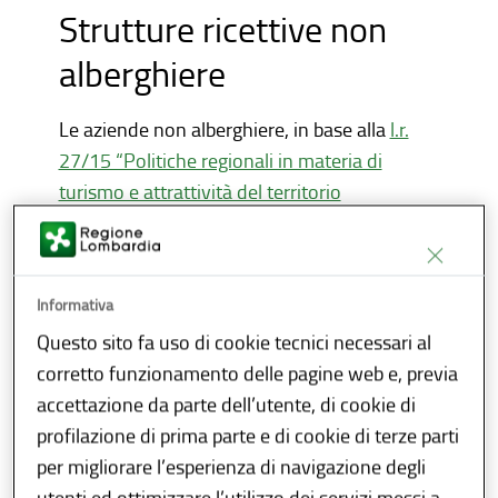
Strutture ricettive non
alberghiere
Le aziende non alberghiere, in base alla
l.r.
27/15 “Politiche regionali in materia di
turismo e attrattività del territorio
lombardo”
si distinguono in:
case per ferie
: strutture attrezzate per il
soggiorno di persone o gruppi gestite da
Informativa
enti, associazioni e fondazioni operanti
Questo sito fa uso di cookie tecnici necessari al
senza fine di lucro, cui possono accedere
corretto funzionamento delle pagine web e, previa
solo i dipendenti delle stesse e i loro
accettazione da parte dell’utente, di cookie di
familiari;
profilazione di prima parte e di cookie di terze parti
ostelli per la gioventù
: strutture
per migliorare l’esperienza di navigazione degli
attrezzate per il soggiorno,
utenti ed ottimizzare l’utilizzo dei servizi messi a