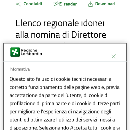
Condividi
Download
E-reader
Elenco regionale idonei
alla nomina di Direttore
delle Autorità di bacino
lacuale
Informativa
Regione Lombardia, in attuazione delle
Questo sito fa uso di cookie tecnici necessari al
disposizioni della l.r. 6/2012, con d.g.r. n.
corretto funzionamento delle pagine web e, previa
5695 del 17 ottobre 2016, ha
accettazione da parte dell’utente, di cookie di
istituito
l’elenco regionale degli idonei alla
profilazione di prima parte e di cookie di terze parti
nomina di Direttore delle Autorità di bacino
per migliorare l’esperienza di navigazione degli
lacuale
, disciplinato i requisiti e le modalità di
utenti ed ottimizzare l’utilizzo dei servizi messi a
presentazione delle candidature ed
disposizione. Selezionando Accetta tutti i cookie si
individuato le modalità di aggiornamento