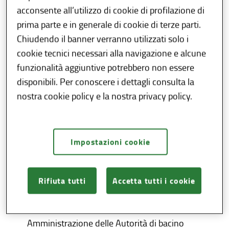
acconsente all’utilizzo di cookie di profilazione di
dell’elenco e suo funzionamento.
prima parte e in generale di cookie di terze parti.
L’aggiornamento dell’elenco avverrà con
Chiudendo il banner verranno utilizzati solo i
provvedimento della Direzione Generale
cookie tecnici necessari alla navigazione e alcune
Infrastrutture e Opere Pubbliche da adottarsi
funzionalità aggiuntive potrebbero non essere
entro 60 giorni dalla scadenza di riferimento
,
disponibili. Per conoscere i dettagli consulta la
previa istruttoria delle domande presentate e
nostra cookie policy e la nostra privacy policy.
verifica dei requisiti previsti dalla d.g.r. n.
X/5695 del 17/10/2016.
Impostazioni cookie
Il provvedimento di aggiornamento
semestrale sarà pubblicato sul B.U.R.L. e sul
sito internet regionale
Rifiuta tutti
Accetta tutti i cookie
(
www.regione.lombardia.it
)
Ai fini della scelta del Direttore, i Consigli di
Amministrazione delle Autorità di bacino