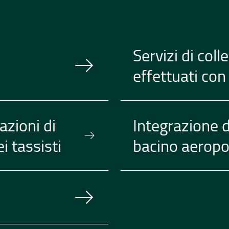
Servizi di co
effettuati co
azioni di
Integrazione 
i tassisti
bacino aeropo