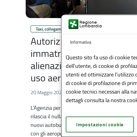
Taxi, collegamenti aeroportuali e noleggio
Autorizzazione per
Informativa
immatricolazione /
Questo sito fa uso di cookie te
alienazione autobus ad
dell’utente, di cookie di profil
utenti ed ottimizzare l’utilizzo
uso aeroportuale
di cookie di profilazione di pri
cookie tecnici necessari alla n
20 Maggio 2026
dettagli consulta la nostra cook
L’Agenzia per il trasporto pubblico locale
rilascia il nulla-osta all'immatricolazione di
Impostazioni cookie
nuovi autobus per il servizio di collegamento
con gli aeroporti lombardi, all'alienazione o il