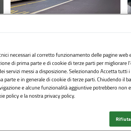
Taxi, collegamenti aeroportuali e noleggio
Taxi nel bacino
aeroportuale
cnici necessari al corretto funzionamento delle pagine web e
azione di prima parte e di cookie di terze parti per migliorare 
12 Marzo 2026
 dei servizi messi a disposizione. Selezionando Accetta tutti i
ma parte e in generale di cookie di terze parti. Chiudendo il b
Regione Lombardia ha definito norme
avigazione e alcune funzionalità aggiuntive potrebbero non es
speciali per assicurare una gestione uniforme
ie policy e la nostra privacy policy.
e coordinata del servizio taxi nei Comuni che
fanno parte del bacino aeroportuale
lombardo.
Rifiuta
VAI ALL'ARTICOLO