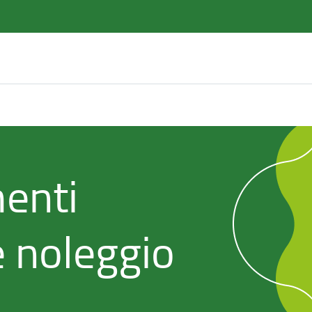
menti
e noleggio