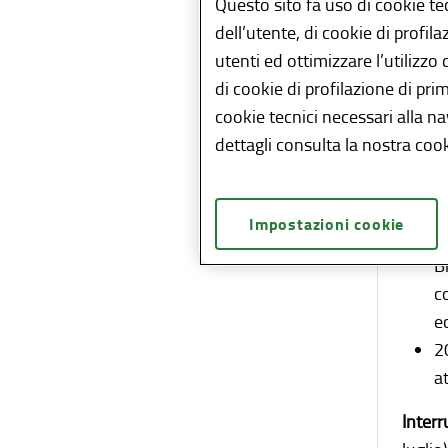
Questo sito fa uso di cookie te
infras
dell’utente, di cookie di profil
Per ga
utenti ed ottimizzare l’utilizzo
con Tr
di cookie di profilazione di pri
ferrov
cookie tecnici necessari alla n
dettagli consulta la nostra cook
Si rip
Interr
Impostazioni cookie
3
B
c
e
2
a
Inter