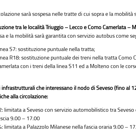
colazione sarà sospesa nelle tratte di cui sopra e la mobilità 
uzione tra le località Triuggio – Lecco e Como Camerlata – 
a e la mobilità sarà garantita con servizio autobus come se
inea S7: sostituzione puntuale nella tratta;
inea R18: sostituzione puntuale dei treni nella tratta Com
amerlata con i treni della linea S11 ed a Molteno con le corse
 infrastrutturali che interessano il nodo di Seveso (fino a
che alla circolazione:
2: limitata a Seveso con servizio automobilistico tra Seveso
ascia 9.00 – 17.00
4: limitata a Palazzolo Milanese nella fascia oraria 9.00 – 17