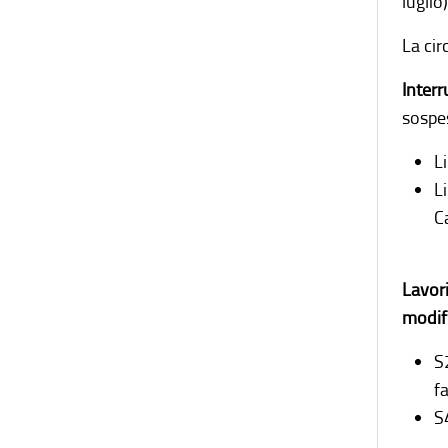
luglio)
La cir
Interr
sospes
L
L
C
Lavori
modifi
S
f
S