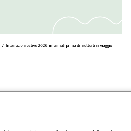
/
Interruzioni estive 2026: informati prima di metterti in viaggio
i avviso
05 Giugno 2026
ire dall’inizio del mese di giugno, a causa di necessari lav