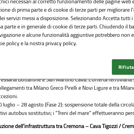
cnici necessari al corretto funzionamento delle pagine web e
trutturale ,
sono previste alcune interruzioni con riflessi sull
azione di prima parte e di cookie di terze parti per migliorare 
rantire soluzioni di viaggio che consentano gli spostamenti 
 dei servizi messi a disposizione. Selezionando Accetta tutti i
enord, gestore del servizio ferroviario regionale,
predispone s
ma parte e in generale di cookie di terze parti. Chiudendo il b
iari alternativi.
avigazione e alcune funzionalità aggiuntive potrebbero non es
ie policy e la nostra privacy policy.
ortano di seguito le principali interruzioni e le relative sostitu
uzioni per lavori al ponte stradale e ferroviario sul Po (3 gi
Rifiuta
 giugno – 19 luglio (Fase 1) e 29 agosto – 30 settembre (Fase
ressana Bottarone e San Martino Cava. L’offerta ferroviaria
ollegamenti tra Milano Greco Pirelli e Novi Ligure e tra Milano
ccezioni.
0 luglio – 28 agosto (Fase 2): sospensione totale della circ
ttivi autobus sostitutivi; i “Treni del mare” effettueranno per
ruzione dell’infrastruttura tra Cremona – Cava Tigozzi / C