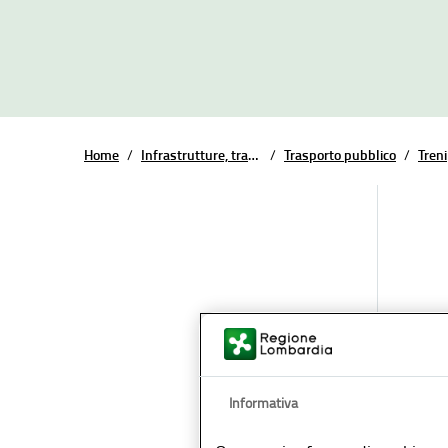
Home
/
Infrastrutture, trasporti e mobilità
/
Trasporto pubblico
/
Treni
Data d
Informativa
A part