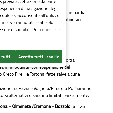
, previa accettazione da parte
a circolazione ferroviaria.
l’esperienza di navigazione degli
tra le località interessate, Regione Lombardia,
 cookie si acconsente all’utilizzo
ervizi automobilistici sostitutivi e itinerari
anner verranno utilizzati solo i
sere disponibili. Per conoscere i
zioni di servizio.
ugno – 30 settembre)
 tutti
Accetta tutti i cookie
 3): circolazione su un unico binario tra
 sarà rimodulata, con sospensione dei
 Greco Pirelli e Tortona, fatte salve alcune
olazione tra Pavia e Voghera/Pinarolo Po. Saranno
corsi alternativi o saranno limitati parzialmente.
remona – Olmeneta /Cremona - Bozzolo
(6 – 26