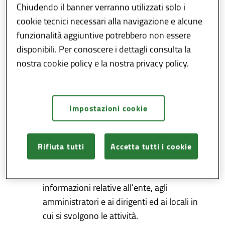
Chiudendo il banner verranno utilizzati solo i
cookie tecnici necessari alla navigazione e alcune
Come accedere
funzionalità aggiuntive potrebbero non essere
disponibili. Per conoscere i dettagli consulta la
La domanda, firmata dal legale
nostra cookie policy e la nostra privacy policy.
rappresentante con Carta Regionale dei
Servizi, deve essere inoltrata sulla
piattaforma web SIUO al seguente
link
.
Impostazioni cookie
I documenti
da allegare sulla
piattaforma
sono:
Rifiuta tutti
Accetta tutti i cookie
Istanza on-line, ai sensi del D.P.R. n. 445
del 28/12/2000 contenente
informazioni relative all'ente, agli
amministratori e ai dirigenti ed ai locali in
cui si svolgono le attività.