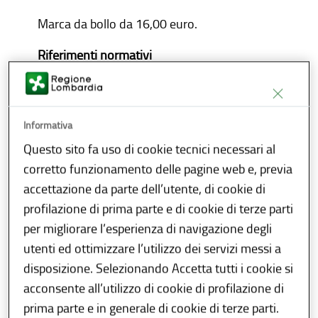
Marca da bollo da 16,00 euro.
Riferimenti normativi
L.R. 6 agosto 2007, n. 19 "Norme sul
sistema educativo di istruzione e
formazione della Regione Lombardia" e
Informativa
s.m.i.
Questo sito fa uso di cookie tecnici necessari al
D.g.r. 18 luglio 2022, n. 6696
corretto funzionamento delle pagine web e, previa
D.g.r. 17 ottobre 2022, n. 7180
accettazione da parte dell’utente, di cookie di
D.d.u.o. 25 ottobre 2022, n. 15225
profilazione di prima parte e di cookie di terze parti
D.d.u.o. 28 ottobre 2022, n. 15516
per migliorare l’esperienza di navigazione degli
Prima di procedere all’iscrizione definitiva
utenti ed ottimizzare l’utilizzo dei servizi messi a
degli accreditati, Regione Lombardia esegue
disposizione. Selezionando Accetta tutti i cookie si
controlli desk e in loco.
acconsente all’utilizzo di cookie di profilazione di
prima parte e in generale di cookie di terze parti.