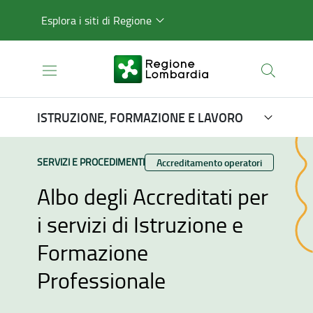
Esplora i siti di Regione
ISTRUZIONE, FORMAZIONE E LAVORO
TIPO CONTENUTO:
SERVIZI E PROCEDIMENTI
Categoria:
Accreditamento operatori
Albo degli Accreditati per
i servizi di Istruzione e
Formazione
Professionale