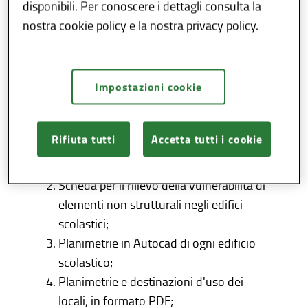
Il portale, mette a disposizione dei soggetti
disponibili. Per conoscere i dettagli consulta la
abilitati (Comuni, Scuole, Province,
nostra cookie policy e la nostra privacy policy.
Osservatori Scolastici Provinciali, Uffici
Scolastici Provinciali, Ufficio Scolastico
Regionale e Regione Lombardia), le seguenti
Impostazioni cookie
informazioni:
Schede dell'Anagrafe degli Edifici
Rifiuta tutti
Accetta tutti i cookie
Scolastici relative al Censimento
Nazionale;
Scheda per il rilievo della vulnerabilità di
elementi non strutturali negli edifici
scolastici;
Planimetrie in Autocad di ogni edificio
scolastico;
Planimetrie e destinazioni d'uso dei
locali, in formato PDF;