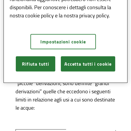
pubbliche”) tutte le acque sotterranee e le
disponibili. Per conoscere i dettagli consulta la
acque superficiali, anche raccolte in invasi o
nostra cookie policy e la nostra privacy policy.
cisterne.
Il prelievo e l’utilizzo delle acque pubbliche
sono regolamentati da Leggi dello Stato (R.D.
Impostazioni cookie
n. 1775 del 11/12/1933 e s.m.i.) e della
Regione (Regolamento Regionale n. 2 del
24/03/2006).
Rifiuta tutti
Accetta tutti i cookie
La normativa nazionale distingue “grandi” e
“piccole” derivazioni; sono definite “grandi
derivazioni” quelle che eccedono i seguenti
limiti in relazione agli usi a cui sono destinate
le acque: