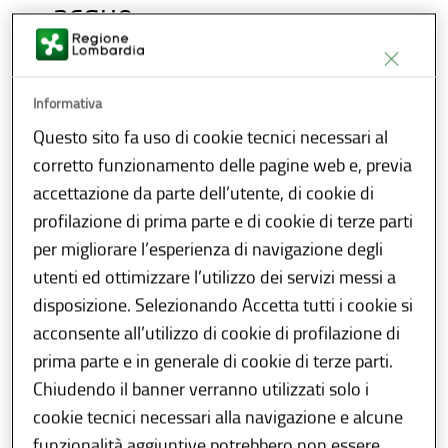
acque
Tutti coloro che intendono derivare e
utilizzare a qualsiasi uso le acque pubbliche
Informativa
(sotterranee da pozzo, da sorgente o con
Questo sito fa uso di cookie tecnici necessari al
derivazione da corso d'acqua superficiale)
corretto funzionamento delle pagine web e, previa
sono tenuti ad acquisire la necessaria
accettazione da parte dell’utente, di cookie di
concessione amministrativa e a pagare
profilazione di prima parte e di cookie di terze parti
annualmente il canone demaniale
per migliorare l’esperienza di navigazione degli
corrispondente all’utilizzo concesso.
utenti ed ottimizzare l’utilizzo dei servizi messi a
disposizione. Selezionando Accetta tutti i cookie si
acconsente all’utilizzo di cookie di profilazione di
Inquadramento normativo
prima parte e in generale di cookie di terze parti.
Chiudendo il banner verranno utilizzati solo i
Appartengono allo Stato e fanno parte del
cookie tecnici necessari alla navigazione e alcune
demanio pubblico (cioè sono “acque
funzionalità aggiuntive potrebbero non essere