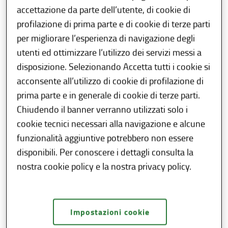
accettazione da parte dell’utente, di cookie di
Regione Lombardia, sulla base dell’intesa tra
profilazione di prima parte e di cookie di terze parti
il governo e le regioni, ha recepito lo
schema
per migliorare l’esperienza di navigazione degli
tipo del Regolamento edilizio
e le
definizioni
utenti ed ottimizzare l’utilizzo dei servizi messi a
tecniche uniformi
e ha effettuato la
disposizione. Selezionando Accetta tutti i cookie si
ricognizione delle disposizioni normative in
acconsente all’utilizzo di cookie di profilazione di
materia edilizia (delibera n. 695 del 24
prima parte e in generale di cookie di terze parti.
ottobre 2018, pubblicata sul Bollettino
Chiudendo il banner verranno utilizzati solo i
Ufficiale di Regione Lombardia n. 44, Serie
cookie tecnici necessari alla navigazione e alcune
Ordinaria, del 31 ottobre 2018).
funzionalità aggiuntive potrebbero non essere
Con la delibera sono approvati i seguenti
disponibili. Per conoscere i dettagli consulta la
allegati:
nostra cookie policy e la nostra privacy policy.
Schema di regolamento edilizio-tipo
(Allegato A)
Impostazioni cookie
Definizioni tecniche uniformi (Allegato B)