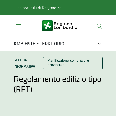
Esplora i siti di Regione
AMBIENTE E TERRITORIO
TIPO CONTENUTO:
SCHEDA
Categoria:
Pianificazione-comunale-e-
provinciale
INFORMATIVA
Regolamento edilizio tipo
(RET)