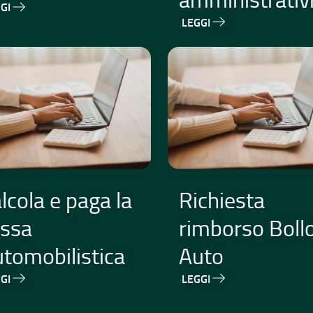
GI
LEGGI
lcola e paga la
Richiesta
assa
rimborso Boll
tomobilistica
Auto
GI
LEGGI