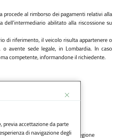
 procede al rimborso dei pagamenti relativi alla
ta dell'intermediario abilitato alla riscossione su
io di riferimento, il veicolo risulta appartenere o
te, o avente sede legale, in Lombardia. In caso
onoma competente, informandone il richiedente.
manda
, previa accettazione da parte
l’esperienza di navigazione degli
listica, erroneamente attribuita a Regione