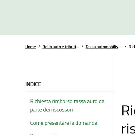
Home
/
Bollo auto e tributi regionali
/
Tassa automobilistica - Bollo auto
/
Ric
INDICE
Richiesta rimborso tassa auto da
Ri
parte dei riscossori
ri
Come presentare la domanda