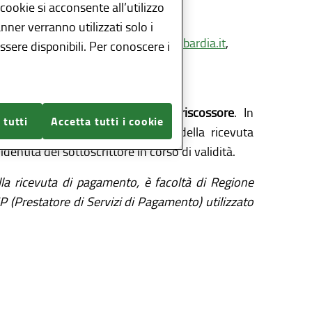
 cookie si acconsente all’utilizzo
anner verranno utilizzati solo i
alla casella
tributi@pec.regione.lombardia.it
,
sere disponibili. Per conoscere i
to.
essere
firmate digitalmente dal riscossore
. In
 tutti
Accetta tutti i cookie
o e la scansione dell'originale della ricevuta
tità del sottoscrittore in corso di validità.
lla ricevuta di pagamento, è facoltà di Regione
P (Prestatore di Servizi di Pagamento) utilizzato