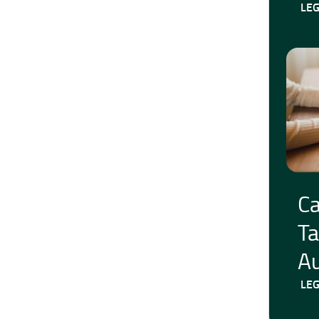
LEG
Ca
T
Au
LEG