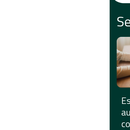
Se
Es
au
co