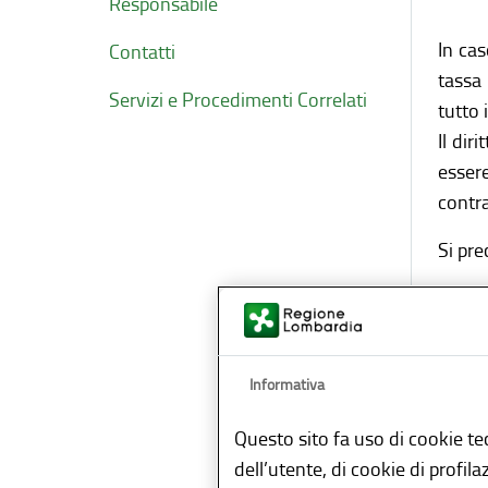
Responsabile
In cas
Contatti
tassa
Servizi e Procedimenti Correlati
tutto 
Il dir
esser
contra
Si pre
Co
Informativa
Questo sito fa uso di cookie te
dell’utente, di cookie di profil
Il sog