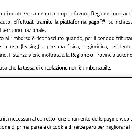
o di errato versamento a proprio favore, Regione Lombardia
 auto,
effettuati tramite la piattaforma pagoPA
, su richies
il territorio nazionale.
itto al rimborso è riconosciuto quando, per il periodo tributar
e in uso (leasing) a persona fisica, o giuridica, residen
rio, l'istanza viene inoltrata alla Regione o Provincia aut
cisa che
la tassa di circolazione non è rimborsabile.
me presentare la do
cnici necessari al corretto funzionamento delle pagine web e
azione di prima parte e di cookie di terze parti per migliorare 
getto che ha effettauato la riscossione della tassa automobi