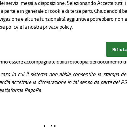
 dei servizi messi a disposizione. Selezionando Accetta tutti i
rdia, deve:
ma parte e in generale di cookie di terze parti. Chiudendo il b
noltrare apposita istanza (utilizzando il modulo qui allegato) 
avigazione e alcune funzionalità aggiuntive potrebbero non es
ecessariamente
dalla casella pec intestata al riscossore
ie policy e la nostra privacy policy.
llegare la scansione dell'originale* della ricevuta di pagamen
anza e la scansione dell'originale della ricevuta devono 
Rifiuta
nza di firma digitale, l'istanza firmata in modo autograf
no essere accompagnate dalla fotocopia del documento d'iden
 caso in cui il sistema non abbia consentito la stampa de
dia accettare la dichiarazione in tal senso da parte del PS
 piattaforma PagoPa