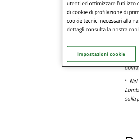
utenti ed ottimizzare l’utilizzo
Lomba
di cookie di profilazione di pri
i
cookie tecnici necessari alla n
n
dettagli consulta la nostra cook
a
L'ist
Impostazioni cookie
manca
dovran
*
Nel
Lombar
sulla