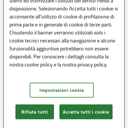
utenti ed ottimizzare l’utilizzo dei servizi messi a
degli
obblighi informativi
previsti dalla
disposizione. Selezionando Accetta tutti i cookie si
normativa vigente e dai comunicati
acconsente all’utilizzo di cookie di profilazione di
dell’Autorità Nazionale Anticorruzione
prima parte e in generale di cookie di terze parti.
(ANAC).
Chiudendo il banner verranno utilizzati solo i
cookie tecnici necessari alla navigazione e alcune
Le stazioni appaltanti e gli enti aggiudicatari
funzionalità aggiuntive potrebbero non essere
di rilevanza regionale sono tenuti
disponibili. Per conoscere i dettagli consulta la
a
comunicare
all'
Osservatorio
le informazioni
nostra cookie policy e la nostra privacy policy.
afferenti le procedure di affidamento e il
successivo ciclo di vita dell’appalto in
relazione alla fattispecie contrattuale
Impostazioni cookie
utilizzata.
Sono
soggetti a rilevazione
dei dati
gli
appalti
di singolo
importo stimato pari o
Rifiuta tutti
Accetta tutti i cookie
superiore a 40.000 euro
, indipendentemente
dalla procedura di scelta del contraente