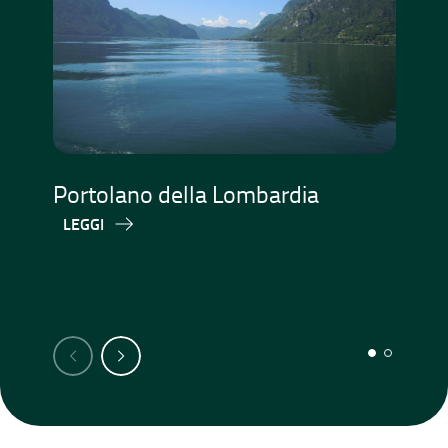
El
Portolano della Lombardia
no
LEGGI
di
L