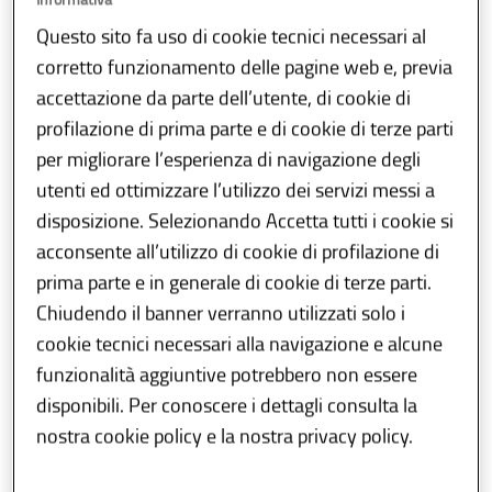
Questo sito fa uso di cookie tecnici necessari al
Il demanio idroviario lombardo è costituito
corretto funzionamento delle pagine web e, previa
dal fiume Po e dai tratti sublacuali dei quattro
accettazione da parte dell’utente, di cookie di
principali affluenti, Ticino, Adda, Oglio e
profilazione di prima parte e di cookie di terze parti
Mincio. Ai fiumi più importanti si aggiungono
per migliorare l’esperienza di navigazione degli
due canali artificiali:
utenti ed ottimizzare l’utilizzo dei servizi messi a
disposizione. Selezionando Accetta tutti i cookie si
canale Fissero-Tartaro-CanalBianco
, che
acconsente all’utilizzo di cookie di profilazione di
ha origine a Mantova e prosegue poi in
prima parte e in generale di cookie di terze parti.
Veneto fino ad arrivare al mare Adriatico;
Chiudendo il banner verranno utilizzati solo i
canale navigabile Cremona –
cookie tecnici necessari alla navigazione e alcune
Pizzighettone
, che nasce dal Porto di
funzionalità aggiuntive potrebbero non essere
Cremona e si attesta nel bacino di
disponibili. Per conoscere i dettagli consulta la
Tencara, nel comune di Pizzighettone.
nostra cookie policy e la nostra privacy policy.
Regione Lombardia
svolge un ruolo di
coordinamento e pianificazione del demanio