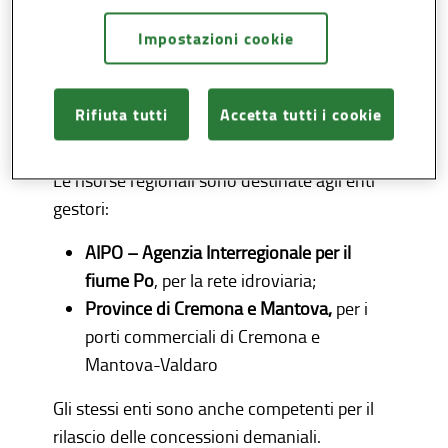
idroviario, investendo ogni anno risorse per
Impostazioni cookie
la gestione e interventi di manutenzione e
potenziamento delle infrastrutture finalizzate
anche al miglioramento della navigabilità
Rifiuta tutti
Accetta tutti i cookie
all’interno della rete padano-veneta.
Le risorse regionali sono destinate agli enti
gestori:
AIPO – Agenzia Interregionale per il
fiume Po
, per la rete idroviaria;
Province di Cremona e Mantova,
per i
porti commerciali di Cremona e
Mantova-Valdaro
Gli stessi enti sono anche competenti per il
rilascio delle concessioni demaniali.