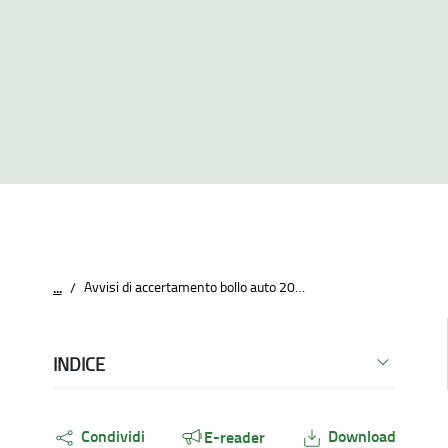
Avvisi di accertamento bollo auto 2021: sono in corso di notifica tramite piattaforma SEND
...
/
INDICE
Condividi
Download
E-reader