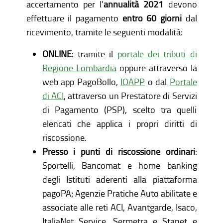
accertamento per l’
annualità 2021
devono
effettuare il pagamento
entro 60 giorni
dal
ricevimento, tramite le seguenti modalità:
ONLINE
: tramite il
portale dei tributi di
Regione Lombardia
oppure attraverso la
web app PagoBollo,
IOAPP
o dal
Portale
di ACI
, attraverso un Prestatore di Servizi
di Pagamento (PSP), scelto tra quelli
elencati che applica i propri diritti di
riscossione.
Presso i punti di riscossione ordinari
:
Sportelli, Bancomat e home banking
degli Istituti aderenti alla piattaforma
pagoPA; Agenzie Pratiche Auto abilitate e
associate alle reti ACI, Avantgarde, Isaco,
ItaliaNet Service, Sermetra e Stanet e