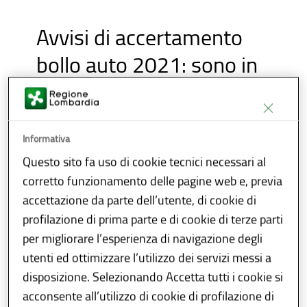
Avvisi di accertamento
bollo auto 2021: sono in
corso di notifica tramite
piattaforma SEND
Informativa
I proprietari dei veicoli per i quali risulta un
Questo sito fa uso di cookie tecnici necessari al
mancato o insufficiente pagamento
della
corretto funzionamento delle pagine web e, previa
Tassa Automobilistica per l'
annualità
accettazione da parte dell’utente, di cookie di
2021
riceveranno tramite il Servizio di
profilazione di prima parte e di cookie di terze parti
Notifiche Digitali (SEND) una notifica
per migliorare l’esperienza di navigazione degli
di
Avviso di accertamento
che riporta i dati
utenti ed ottimizzare l’utilizzo dei servizi messi a
identificativi del veicolo, il periodo tributario
disposizione. Selezionando Accetta tutti i cookie si
al quale si fa riferimento, l’entità della
acconsente all’utilizzo di cookie di profilazione di