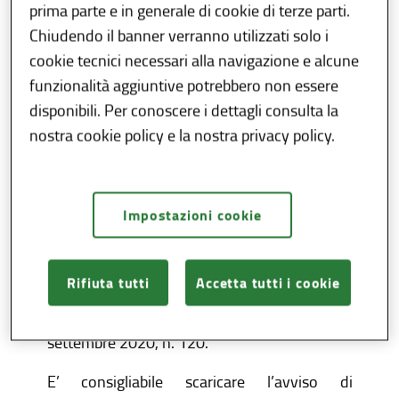
sanzione e degli interessi applicati.
prima parte e in generale di cookie di terze parti.
Chiudendo il banner verranno utilizzati solo i
La
piattaforma SEND
sviluppata da PagoPA è
cookie tecnici necessari alla navigazione e alcune
uno strumento che rende l’invio di notifiche
funzionalità aggiuntive potrebbero non essere
da parte della Pubblica Amministrazione
disponibili. Per conoscere i dettagli consulta la
sicuro, efficiente ed economico.
nostra cookie policy e la nostra privacy policy.
I cittadini hanno così la possibilità di ricevere,
gestire, controllare e conservare le
comunicazioni a valore legale ricevute dagli
Impostazioni cookie
enti.
Tale procedura è disciplinata dall’art. 26 del
Rifiuta tutti
Accetta tutti i cookie
decreto legge 16 luglio 2020, n. 76
convertito, con modificazioni, nella legge 11
settembre 2020, n. 120.
E’ consigliabile scaricare l’avviso di