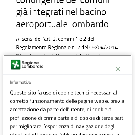
già integrati nel bacino
aeroportuale lombardo
Ai sensi dell’art. 2, commi 1 e 2 del
Regolamento Regionale n. 2 del 08/04/2014
“Regolamento del bacino di traffico del
sistema aeroportuale lombardo del servizio
taxi” i Comuni integrati nel bacino possono
presentare, alla Giunta Regionale, istanza di
Informativa
ampliamento del proprio contingente di
Questo sito fa uso di cookie tecnici necessari al
licenze taxi che dia conto dei seguenti
corretto funzionamento delle pagine web e, previa
elementi riguardanti l’intero bacino:
accettazione da parte dell’utente, di cookie di
profilazione di prima parte e di cookie di terze parti
a) densità della popolazione;
per migliorare l’esperienza di navigazione degli
b) estensione territoriale dei Comuni
utenti ed ottimizzare l’utilizzo dei servizi messi a