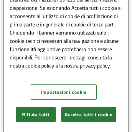
integrati nel bacino, anche in caso di
disposizione. Selezionando Accetta tutti i cookie si
integrazione di nuovi Comuni, e relative
acconsente all’utilizzo di cookie di profilazione di
caratteristiche;
prima parte e in generale di cookie di terze parti.
c) intensità dei movimenti aeroportuali,
Chiudendo il banner verranno utilizzati solo i
ferroviari, turistici, culturali, di cura, di
cookie tecnici necessari alla navigazione e alcune
soggiorno, di lavoro;
funzionalità aggiuntive potrebbero non essere
d) insediamenti di nuove infrastrutture di
disponibili. Per conoscere i dettagli consulta la
rilevante e continuativo impatto sul
nostra cookie policy e la nostra privacy policy.
territorio, quali ad esempio ospedali,
università e poli fieristici che comportino
un incremento della domanda nell’intero
bacino;
Impostazioni cookie
e) indicatori territoriali, di mobilità e
socio-economici;
Rifiuta tutti
Accetta tutti i cookie
f) analisi delle esigenze di mobilità su
relazioni a domanda debole, ad