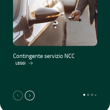
Se
Contingente servizio NCC
ae
LEGGI
a
L