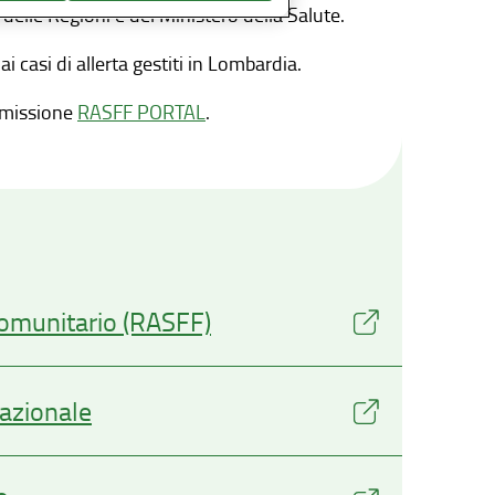
 delle Regioni e del Ministero della Salute.
i casi di allerta gestiti in Lombardia.
ommissione
RASFF PORTAL
.
comunitario (RASFF)
nazionale