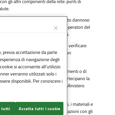
n gli altri componenti della rete: punti di
alute.
me ai requisiti di sicurezza in quanto dannoso
del Regolamento CE 178/2002)
, gli operatori del
formare, se del caso, i consumatori.
 e veterinari delle ATS lombarde) è verificare
, previa accettazione da parte
 ed eventualmente adottare ulteriori
l’esperienza di navigazione degli
 cookie si acconsente all’utilizzo
te pubblica connessi al consumo di alimenti o di
anner verranno utilizzati solo i
RASFF), sotto forma di rete, a cui partecipano la
sere disponibili. Per conoscere i
 e gli Stati membri dell'Unione. Il Ministero
golamento UE 1715/2019
)
lerta per tutti i prodotti alimentari, i materiali e
 tutti
Accetta tutti i cookie
icura lo scambio rapido delle informazioni con gli