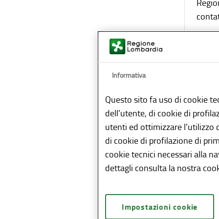
Region
contat
Se un
per la
settor
Informativa
Compit
Questo sito fa uso di cookie te
che q
dell’utente, di cookie di profil
provve
utenti ed ottimizzare l’utilizzo
Per no
di cookie di profilazione di pri
mangim
cookie tecnici necessari alla n
Commis
dettagli consulta la nostra cook
della 
Il pun
Impostazioni cookie
gli og