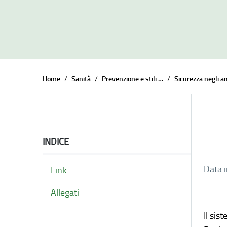
Home
/
Sanità
/
Prevenzione e stili di vita
/
INDICE
Data 
Link
Allegati
Il sis