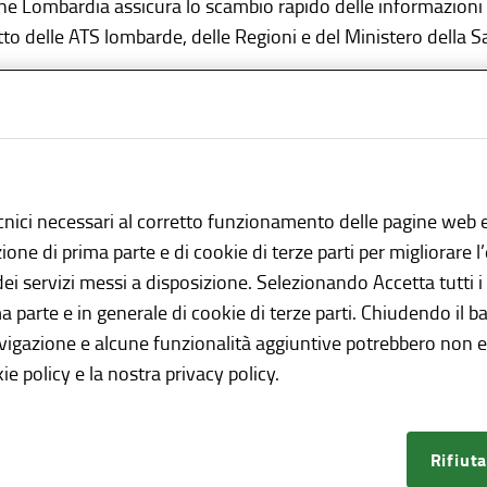
e Lombardia assicura lo scambio rapido delle informazioni co
to delle ATS lombarde, delle Regioni e del Ministero della S
 alimento o un mangime, presente sul mercato, non è confor
 salute o inadatto al consumo umano (vedi articoli
14 o 15 
e devono avviare immediatamente le procedure di ritiro e in
o dell’Autorità sanitaria (Dipartimenti di prevenzione medici
cnici necessari al corretto funzionamento delle pagine web e
ueste azioni siano condotte correttamente ed efficacemente
azione di prima parte e di cookie di terze parti per migliorare 
dimenti a tutela della salute.
 dei servizi messi a disposizione. Selezionando Accetta tutti i
tificare in tempo reale i rischi diretti o indiretti per la salu
ma parte e in generale di cookie di terze parti. Chiudendo il b
i è stato istituito il
sistema rapido di allerta comunitario
(
avigazione e alcune funzionalità aggiuntive potrebbero non es
sione Europea, l’EFSA (Autorità per la sicurezza alimentare)
ie policy e la nostra privacy policy.
Salute opera come punto di contatto nazionale ufficiale
(
Re
to di contatto della Regione Lombardia gestisce il sistema di al
Rifiuta
getti destinati al contatto con alimenti e per i mangimi e ass