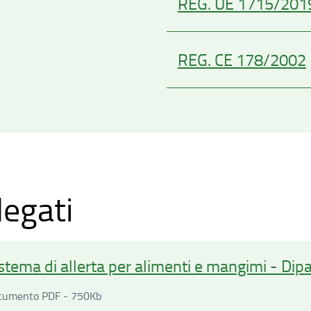
REG. UE 1715/201
REG. CE 178/2002
legati
stema di allerta per alimenti e mangimi - Di
Documento PDF - 750Kilobyte
cumento PDF - 750Kb