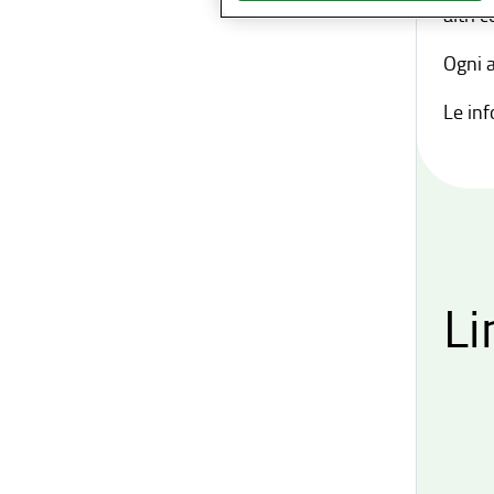
altri 
Ogni a
Le inf
Li