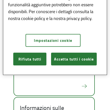
funzionalità aggiuntive potrebbero non essere
disponibili. Per conoscere i dettagli consulta la
Vaccinazioni per fascia di
nostra cookie policy e la nostra privacy policy.
età
Impostazioni cookie
Rifiuta tutti
Accetta tutti i cookie
Come prenotare una
vaccinazione
Informazioni sulle