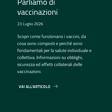
Parliamo di
C
vaccinazioni
a
23 Luglio 2026
23 
Scopri come funzionano i vaccini, da
Ca
cosa sono composti e perché sono
vac
fondamentali per la salute individuale e
ris
collettiva. Informazioni su obblighi,
Pre
sicurezza ed effetti collaterali delle
con
vaccinazioni.
e l
VAI ALL'ARTICOLO
VA