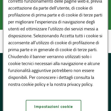
corretto funzionamento delle pagine web e, previa
accettazione da parte dell’utente, di cookie di
profilazione di prima parte e di cookie di terze parti
per migliorare l’esperienza di navigazione degli
utenti ed ottimizzare l’utilizzo dei servizi messi a
disposizione. Selezionando Accetta tutti i cookie si
Agenzie di Tutela della Salute (ATS)
...
/
acconsente all’utilizzo di cookie di profilazione di
prima parte e in generale di cookie di terze parti.
Schede
Chiudendo il banner verranno utilizzati solo i
cookie tecnici necessari alla navigazione e alcune
informative
funzionalità aggiuntive potrebbero non essere
disponibili. Per conoscere i dettagli consulta la
nostra cookie policy e la nostra privacy policy.
TUTTE LE SCHEDE INFORMATIVE
Impostazioni cookie