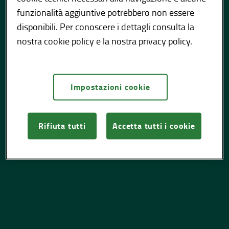
funzionalità aggiuntive potrebbero non essere
disponibili. Per conoscere i dettagli consulta la
nostra cookie policy e la nostra privacy policy.
Pagina non trovata. Potrebbe essere stata
rimossa, rinominata o temporaneamente
non disponibile.
Impostazioni cookie
TORNA ALLA
Rifiuta tutti
Accetta tutti i cookie
HOME