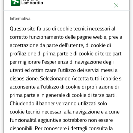
Influnews: Report 31a
settimana 2026 /dal 27 luglio
Informativa
al 2 agosto)
Questo sito fa uso di cookie tecnici necessari al
corretto funzionamento delle pagine web e, previa
Documento PDF - 353.84Ki
Documento PDF - 353.84Kb
accettazione da parte dell’utente, di cookie di
profilazione di prima parte e di cookie di terze parti
per migliorare l’esperienza di navigazione degli
Influnews: Report 30a
utenti ed ottimizzare l’utilizzo dei servizi messi a
settimana 2026 (dal 20 al 26
disposizione. Selezionando Accetta tutti i cookie si
luglio)
acconsente all’utilizzo di cookie di profilazione di
Documento PDF - 359.47Ki
Documento PDF - 359.47Kb
prima parte e in generale di cookie di terze parti.
Chiudendo il banner verranno utilizzati solo i
cookie tecnici necessari alla navigazione e alcune
Influnews: Report 29a
funzionalità aggiuntive potrebbero non essere
settimana 2026 (dal 13 al 19
disponibili. Per conoscere i dettagli consulta la
luglio)