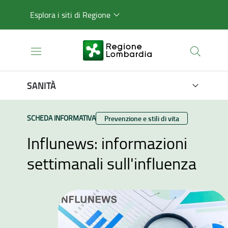
Esplora i siti di Regione
SANITÀ
TIPO CONTENUTO:
SCHEDA INFORMATIVA
Categoria:
Prevenzione e stili di vita
Influnews: informazioni
settimanali sull'influenza