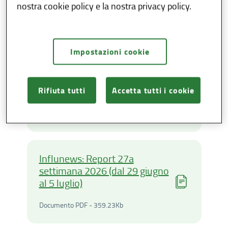
nostra cookie policy e la nostra privacy policy.
Documento PDF - 343.03Ki
Documento PDF - 343.03Kb
Impostazioni cookie
Influnews: Report 28a
settimana 2026 (dal 6 al 12
luglio)
Rifiuta tutti
Accetta tutti i cookie
Documento PDF - 359.81Ki
Documento PDF - 359.81Kb
Influnews: Report 27a
settimana 2026 (dal 29 giugno
al 5 luglio)
Documento PDF - 359.23Ki
Documento PDF - 359.23Kb